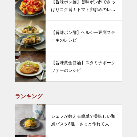
【旨味ポン酢】旨味ポン酢でさっ
ぱりコク旨！トマト卵炒めのレシ
ピ
【旨味ポン酢】ヘルシー豆腐ステ
ーキのレシピ
【旨味黄金醤油】スタミナポーク
ソテーのレシピ
ランキング
シェフが教える簡単で美味しい和
風パスタ8選！さっと作れて人気
のレシピをご紹介