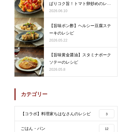
ぱりコク旨！トマト卵炒めのレシ
ピ
2026.06.10
【旨味ポン酢】ヘルシー豆腐ステ
ーキのレシピ
2026.05.22
【旨味黄金醤油】スタミナポーク
ソテーのレシピ
2026.05.8
カテゴリー
【コラボ】料理家ちはなさんのレシピ
3
ごはん・パン
12