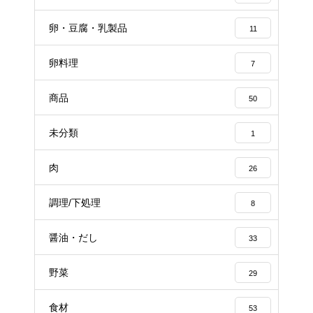
卵・豆腐・乳製品
11
卵料理
7
商品
50
未分類
1
肉
26
調理/下処理
8
醤油・だし
33
野菜
29
食材
53