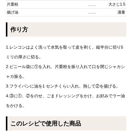
片栗粉
……
大さじ1.5
揚げ油
……
適量
作り方
1.レンコンはよく洗って水気を取って皮を剥く。縦半分に切り5
ミリの厚さに切る。
2.ビニール袋に①を入れ、片栗粉を振り入れて口を閉じシャカシ
ャカ振る。
3.フライパンに油を1 センチくらい入れ、熱して②を揚げる。
4.③に①、②をのせ、ごまドレッシングをかけ、お好みでラー油
をかける。
このレシピで使用した商品