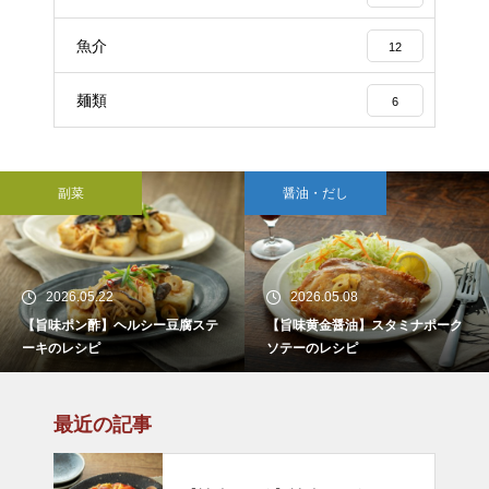
魚介
12
麺類
6
副菜
醤油・だし
2026.05.22
2026.05.08
【旨味ポン酢】ヘルシー豆腐ステ
【旨味黄金醤油】スタミナポーク
ーキのレシピ
ソテーのレシピ
最近の記事