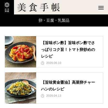
卵・豆腐・乳製品
【旨味ポン酢】旨味ポン酢でさ
っぱりコク旨！トマト卵炒めの
レシピ
2026.06.10
【旨味黄金醤油】高菜卵チャー
ハンのレシピ
2026.04.13