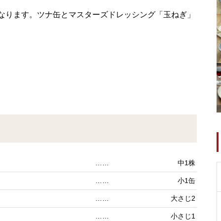
なります。ツナ缶とマスターズドレッシング「玉ねぎ」
……
中1株
……
小1缶
……
大さじ2
……
小さじ1