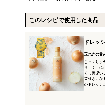
このレシピで使用した商品
ドレッ
玉ねぎの甘
じっくりソ
リーミーに
くし奥深い
菜好きにな
のドレッシ