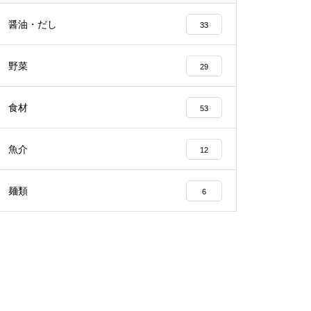
醤油・だし
33
野菜
29
食材
53
魚介
12
麺類
6