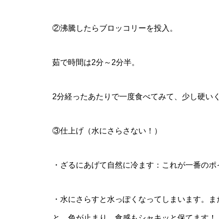
②沸騰したらブロッコリーを投入。
茹で時間は2分～2分半。
2分経ったあたりで一度食べてみて、少し硬い
③仕上げ（水にさらさない！）
・ざるにあげて自然に冷ます：これが一番のポ
・水にさらすと水っぽくなってしまいます。ま
と、色が止まり、食感もシャキッと保てます！