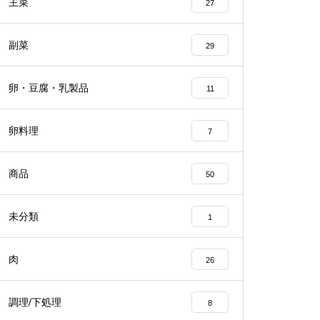
主菜
27
副菜
29
卵・豆腐・乳製品
11
卵料理
7
商品
50
未分類
1
肉
26
調理/下処理
8