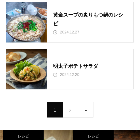
黄金スープの炙りもつ鍋のレシ
ピ
2024.12.27
明太子ポテトサラダ
2024.12.20
1
»
レシピ
レシピ