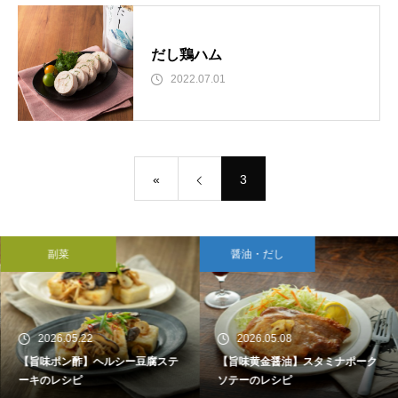
だし鶏ハム
2022.07.01
«
3
副菜
醤油・だし
2026.05.22
2026.05.08
【旨味ポン酢】ヘルシー豆腐ステ
【旨味黄金醤油】スタミナポーク
ーキのレシピ
ソテーのレシピ