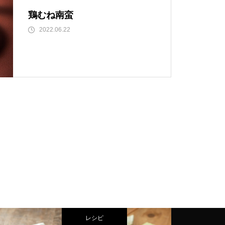
鶏むね南蛮
2022.06.22
レシピ
レシピ