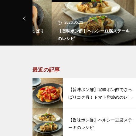
2026.05.22
20
酢でさっぱり
【旨味ポン酢】ヘルシー豆腐ステーキ
【旨
レシピ
のレシピ
ーの
最近の記事
【旨味ポン酢】旨味ポン酢でさっ
ぱりコク旨！トマト卵炒めのレシ
ピ
【旨味ポン酢】ヘルシー豆腐ステ
ーキのレシピ