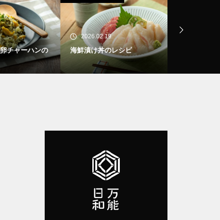
2026.02.19
2026.02.06
ハンの
海鮮漬け丼のレシピ
ツナとブロッ