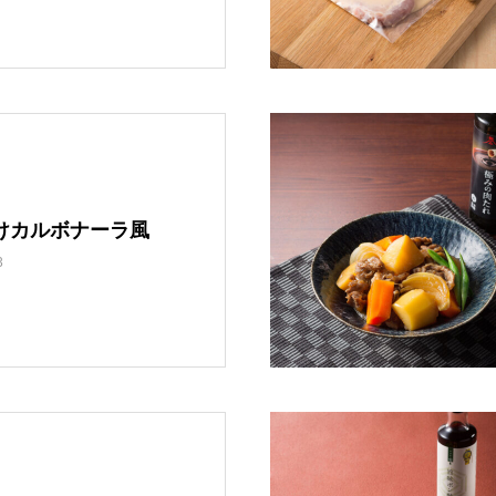
けカルボナーラ風
3