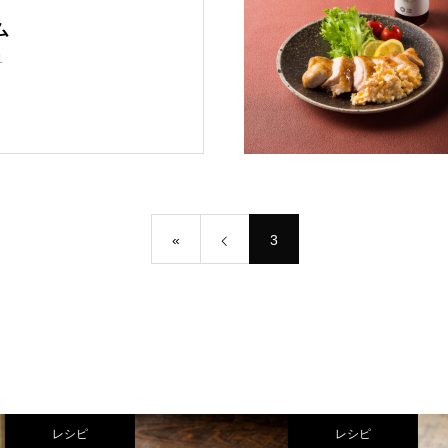
ム
1
«
3
レシピ
レシピ