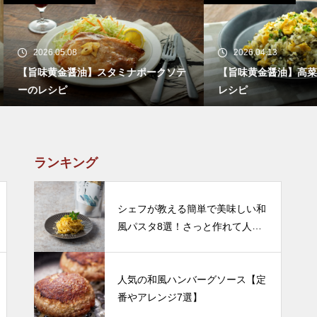
26.05.08
2026.04.13
味黄金醤油】スタミナポークソテ
【旨味黄金醤油】高菜卵チャー
レシピ
レシピ
ランキング
シェフが教える簡単で美味しい和
風パスタ8選！さっと作れて人気
のレシピをご紹介
人気の和風ハンバーグソース【定
番やアレンジ7選】