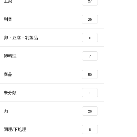
主菜
27
副菜
29
卵・豆腐・乳製品
11
卵料理
7
商品
50
未分類
1
肉
26
調理/下処理
8