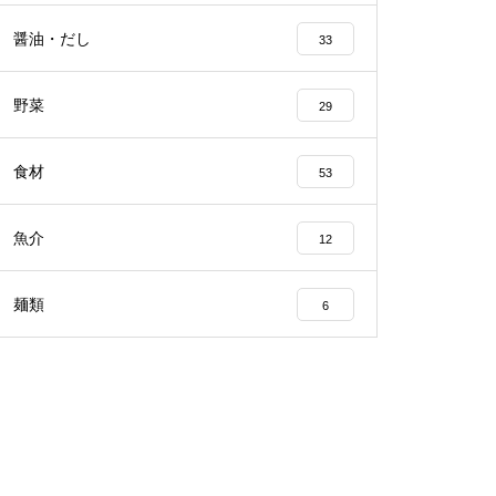
醤油・だし
33
野菜
29
食材
53
魚介
12
麺類
6