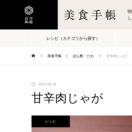
明
し
レシピ（カテゴリから探す）
美食手帳
ぽん酢・たれ
甘辛肉じゃが
2022.08.18
甘辛肉じゃが
レシピ