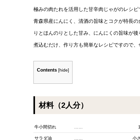
極みの肉たれを活用した甘辛肉じゃがのレシピ
青森県産にんにく、清酒の旨味とコクが特長の
りとほんのりとした甘み、にんにくの旨味が後
煮込むだけ、作り方も簡単なレシピですので、
Contents
[
hide
]
材料（2人分）
牛小間切れ
……
サラダ油
……
小