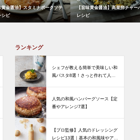
味黄金醤油】スタミナポークソテ
【旨味黄金醤油】高菜卵チャー
レシピ
レシピ
ランキング
シェフが教える簡単で美味しい和
風パスタ8選！さっと作れて人気
のレシピをご紹介
人気の和風ハンバーグソース【定
番やアレンジ7選】
【プロ監修】人気のドレッシング
レシピ13選｜基本の和風味やアレ