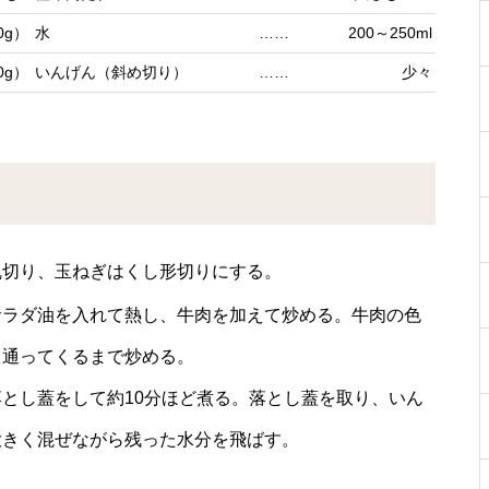
0g）
水
……
200～250ml
0g）
いんげん（斜め切り）
……
少々
乱切り、玉ねぎはくし形切りにする。
サラダ油を入れて熱し、牛肉を加えて炒める。牛肉の色
き通ってくるまで炒める。
とし蓋をして約10分ほど煮る。落とし蓋を取り、いん
大きく混ぜながら残った水分を飛ばす。