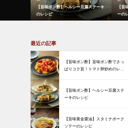
酢でさっぱり
【旨味ポン酢】ヘルシー豆腐ステーキ
【旨
レシピ
のレシピ
ーの
最近の記事
【旨味ポン酢】旨味ポン酢でさっ
ぱりコク旨！トマト卵炒めのレシ
ピ
【旨味ポン酢】ヘルシー豆腐ステ
ーキのレシピ
【旨味黄金醤油】スタミナポーク
ソテーのレシピ