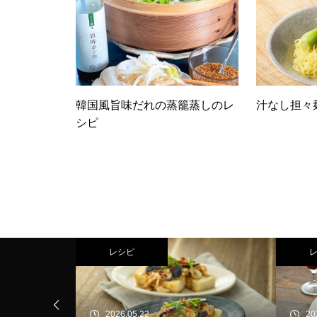
韓国風旨味だれの蒸籠蒸しのレ
汁なし担々
シピ
レシピ
2026.05.22
20