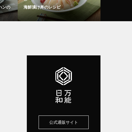
ハンの
海鮮漬け丼のレシピ
ツナとブロッ
公式通販サイト