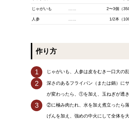
じゃがいも
……
2〜3個（35
人参
……
1/2本（10
作り方
1
じゃがいも、人参は皮をむき一口大の
2
深さのあるフライパン（または鍋）に
が変わったら、①を加え、玉ねぎが透
3
②に極み肉たれ、水を加え煮立ったら落
げんを加え、強めの中火にして全体を