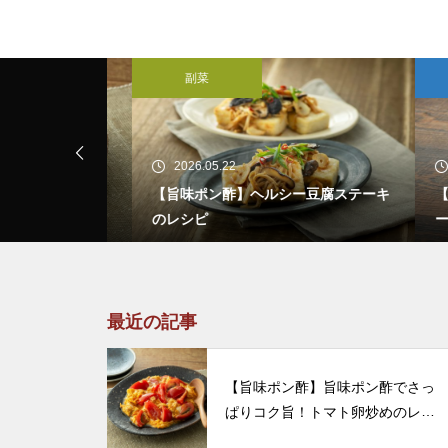
副菜
醤
2026.05.22
20
酢でさっぱり
【旨味ポン酢】ヘルシー豆腐ステーキ
【旨
レシピ
のレシピ
ーの
最近の記事
【旨味ポン酢】旨味ポン酢でさっ
ぱりコク旨！トマト卵炒めのレシ
ピ