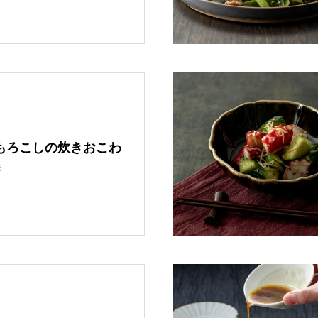
もろこしの炊きおこわ
6