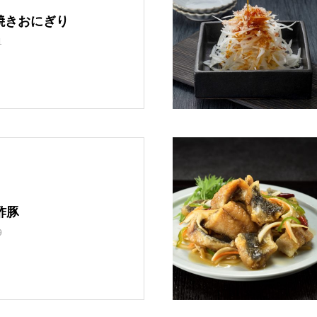
焼きおにぎり
1
酢豚
9