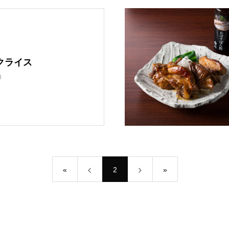
クライス
8
«
2
»