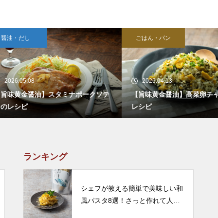
油・だし
ごはん・パン
26.05.08
2026.04.13
味黄金醤油】スタミナポークソテ
【旨味黄金醤油】高菜卵チャー
レシピ
レシピ
ランキング
シェフが教える簡単で美味しい和
風パスタ8選！さっと作れて人気
のレシピをご紹介