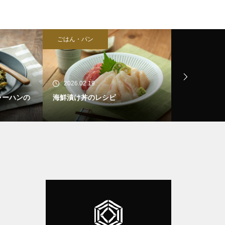
ごはん・パン
ドレッシング
2026.02.19
2026.02.06
ハンの
海鮮漬け丼のレシピ
ツナとブロッ