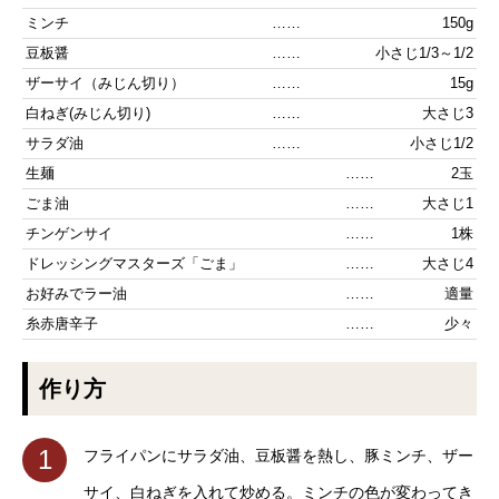
ミンチ
……
150g
豆板醤
……
小さじ1/3～1/2
ザーサイ（みじん切り）
……
15g
白ねぎ(みじん切り)
……
大さじ3
サラダ油
……
小さじ1/2
生麺
……
2玉
ごま油
……
大さじ1
チンゲンサイ
……
1株
ドレッシングマスターズ「ごま」
……
大さじ4
お好みでラー油
……
適量
糸赤唐辛子
……
少々
作り方
1
フライパンにサラダ油、豆板醤を熱し、豚ミンチ、ザー
サイ、白ねぎを入れて炒める。ミンチの色が変わってき