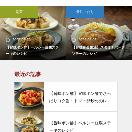
副菜
醤油・だし
2026.05.22
2026.05.08
【旨味ポン酢】ヘルシー豆腐ステ
【旨味黄金醤油】スタミナポーク
ーキのレシピ
ソテーのレシピ
最近の記事
【旨味ポン酢】旨味ポン酢でさっ
ぱりコク旨！トマト卵炒めのレシ
ピ
【旨味ポン酢】ヘルシー豆腐ステ
ーキのレシピ