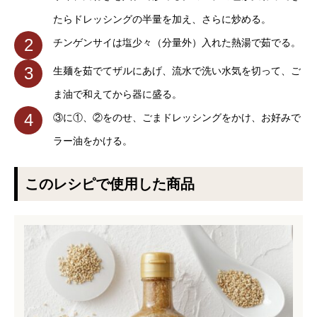
たらドレッシングの半量を加え、さらに炒める。
2
チンゲンサイは塩少々（分量外）入れた熱湯で茹でる。
3
生麺を茹でてザルにあげ、流水で洗い水気を切って、ご
ま油で和えてから器に盛る。
4
③に①、②をのせ、ごまドレッシングをかけ、お好みで
ラー油をかける。
このレシピで使用した商品