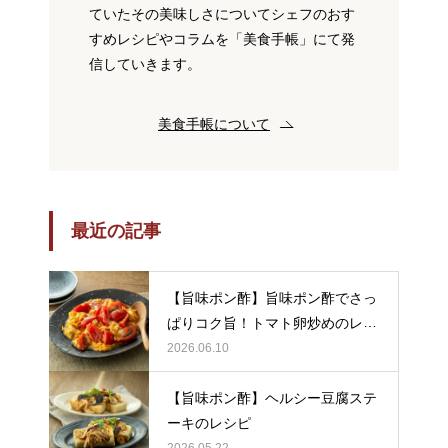
ていたその美味しさについてシェフのおす
すめレシピやコラムを「美食手帳」にて発
信していきます。
美食手帳について
最近の記事
【旨味ポン酢】旨味ポン酢でさっ
ぱりコク旨！トマト卵炒めのレシ
ピ
2026.06.10
【旨味ポン酢】ヘルシー豆腐ステ
ーキのレシピ
2026.05.22