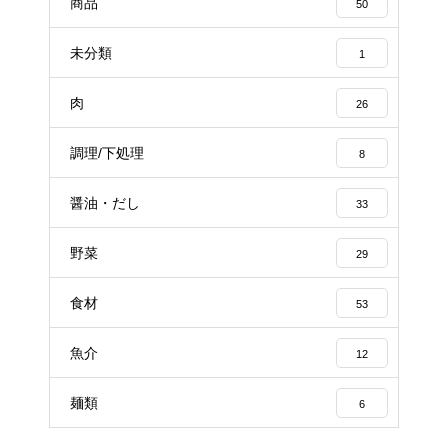
商品
50
未分類
1
肉
26
調理/下処理
8
醤油・だし
33
野菜
29
食材
53
魚介
12
麺類
6