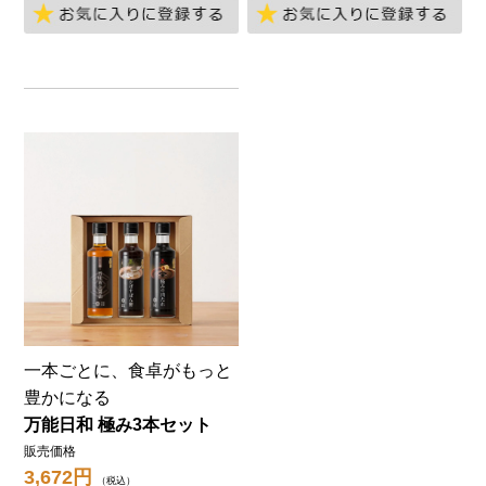
お気に入りに登録する
お
一本ごとに、食卓がもっと
豊かになる
万能日和 極み3本セット
販売価格
3,672
税込