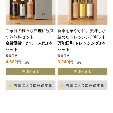
ご家庭の様々な料理に役立
食卓を華やかに。美味しさ
つ調味料セット
詰めたドレッシングギフト
金賞受賞 だし・人気3本
万能日和 ドレッシング3本
セット
セット
販売価格
販売価格
4,622
3,240
税込
税込
詳細を見る
詳細を見る
お気に入りに登録する
お