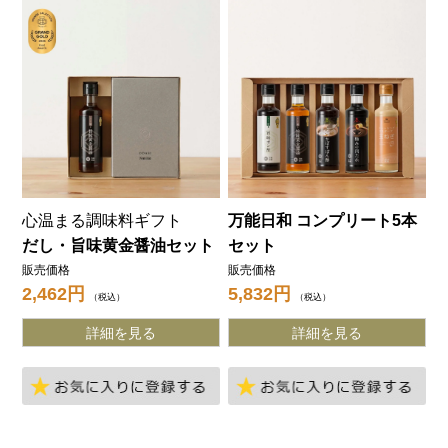
心温まる調味料ギフト
万能日和 コンプリート5本
だし・旨味黄金醤油セット
セット
販売価格
販売価格
2,462
5,832
税込
税込
詳細を見る
詳細を見る
お気に入りに登録する
お