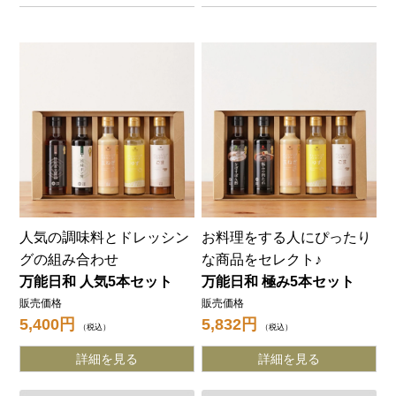
人気の調味料とドレッシン
お料理をする人にぴったり
グの組み合わせ
な商品をセレクト♪
万能日和 人気5本セット
万能日和 極み5本セット
販売価格
販売価格
5,400
5,832
税込
税込
詳細を見る
詳細を見る