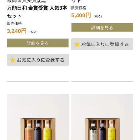
最高金賞受賞記念
ット
万能日和 金賞受賞 人気3本
販売価格
5,400
セット
税込
販売価格
詳細を見る
3,240
税込
詳細を見る
お
お気に入りに登録する