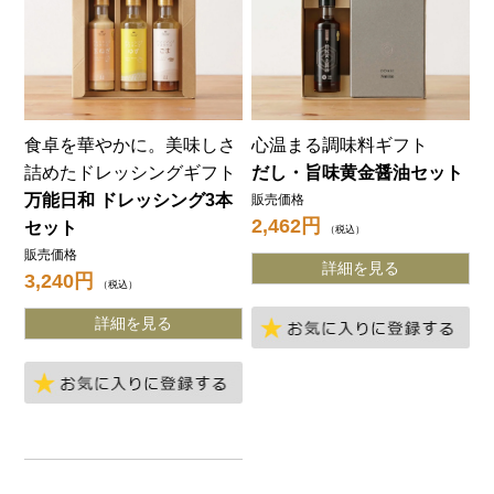
食卓を華やかに。美味しさ
心温まる調味料ギフト
詰めたドレッシングギフト
だし・旨味黄金醤油セット
万能日和 ドレッシング3本
販売価格
2,462
セット
税込
販売価格
詳細を見る
3,240
税込
詳細を見る
お
お気に入りに登録する