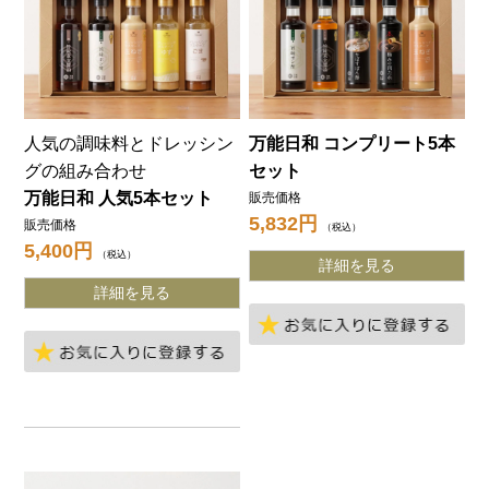
人気の調味料とドレッシン
万能日和 コンプリート5本
グの組み合わせ
セット
万能日和 人気5本セット
販売価格
5,832
販売価格
税込
5,400
税込
詳細を見る
詳細を見る
お
お気に入りに登録する