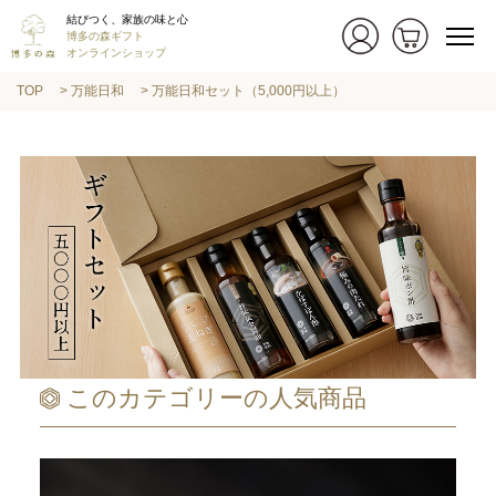
結びつく、家族の味と心
博多の森ギフト
オンラインショップ
TOP
万能日和
万能日和セット（5,000円以上）
このカテゴリーの人気商品