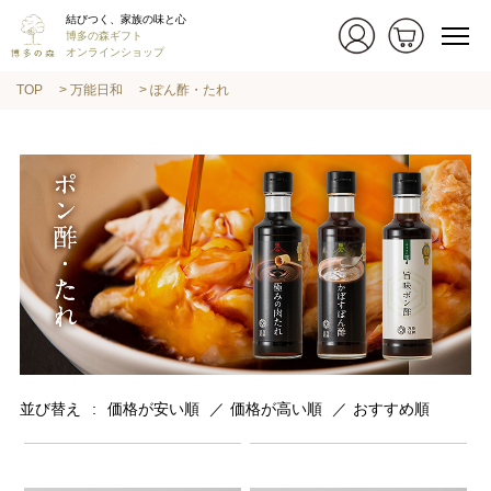
結びつく、家族の味と心
博多の森ギフト
オンラインショップ
TOP
万能日和
ぽん酢・たれ
並び替え
価格が安い順
価格が高い順
おすすめ順