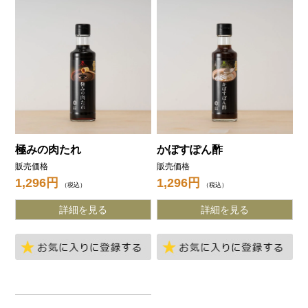
極みの肉たれ
かぼすぽん酢
販売価格
販売価格
1,296
1,296
税込
税込
詳細を見る
詳細を見る
お気に入りに登録する
お