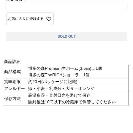
お気に入りに登録する
SOLD OUT
商品詳細
博多の森Premium生バーム(3.5㎝)…1個
商品構成
博多の森TheRICHショコラ…1個
賞味期限
約20日(パッケージに記載)
アレルギー
卵・小麦・乳成分・大豆・オレンジ
高温多湿・直射日光を避けて保存
保存方法
開封後は10℃以下の冷蔵庫で保管してください