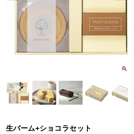
画
生バーム+ショコラセット