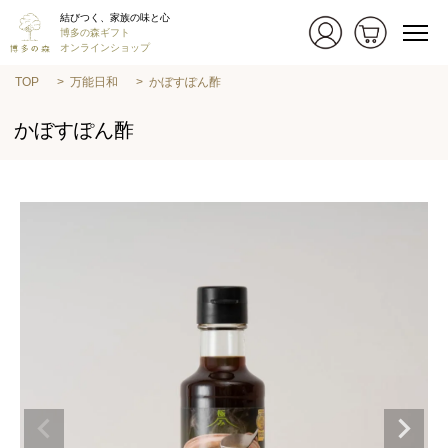
結びつく、家族の味と心
博多の森ギフト
オンラインショップ
TOP
万能日和
かぼすぽん酢
かぼすぽん酢