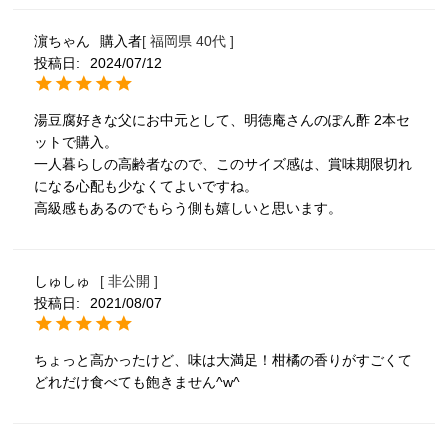
濵ちゃん
購入者
福岡県
40代
投稿日
2024/07/12
湯豆腐好きな父にお中元として、明徳庵さんのぽん酢 2本セ
ットで購入。

一人暮らしの高齢者なので、このサイズ感は、賞味期限切れ
になる心配も少なくてよいですね。

高級感もあるのでもらう側も嬉しいと思います。
しゅしゅ
非公開
投稿日
2021/08/07
ちょっと高かったけど、味は大満足！柑橘の香りがすごくて
どれだけ食べても飽きません^w^