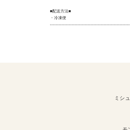
■配送方法■
・冷凍便
-------------------------------------------------------
ミシ
モ