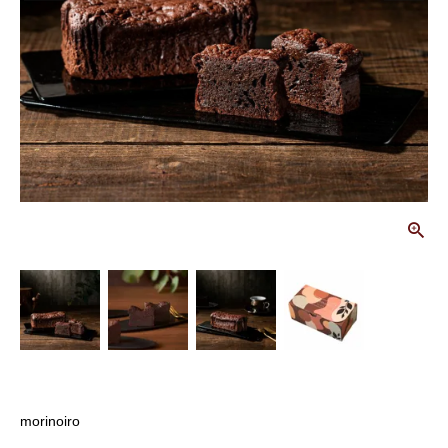
画
morinoiro