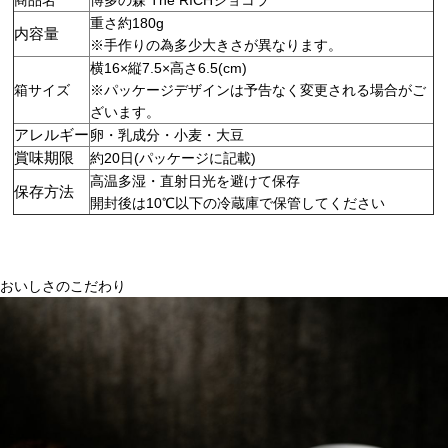
商品名
博多の森 The RICHショコラ
重さ約180g
内容量
※手作りの為多少大きさが異なります。
横16×縦7.5×高さ6.5(cm)
箱サイズ
※パッケージデザインは予告なく変更される場合がご
ざいます。
アレルギー
卵・乳成分・小麦・大豆
賞味期限
約20日(パッケージに記載)
高温多湿・直射日光を避けて保存
保存方法
開封後は10℃以下の冷蔵庫で保管してください
おいしさのこだわり