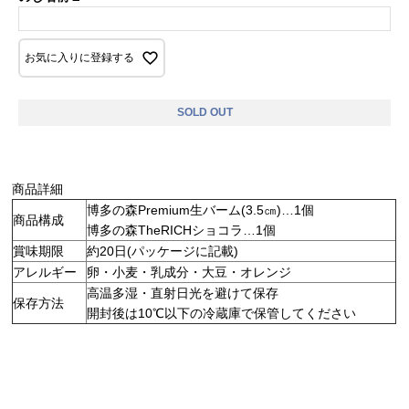
お気に入りに登録する
SOLD OUT
商品詳細
博多の森Premium生バーム(3.5㎝)…1個
商品構成
博多の森TheRICHショコラ…1個
賞味期限
約20日(パッケージに記載)
アレルギー
卵・小麦・乳成分・大豆・オレンジ
高温多湿・直射日光を避けて保存
保存方法
開封後は10℃以下の冷蔵庫で保管してください