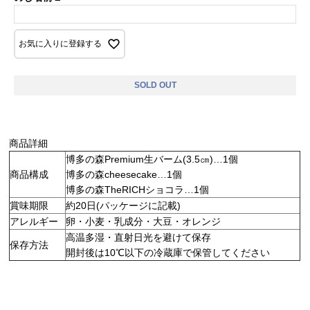
お気に入りに登録する
SOLD OUT
商品詳細
博多の森Premium生バーム(3.5㎝)…1個
商品構成
博多の森cheesecake…1個
博多の森TheRICHショコラ…1個
賞味期限
約20日(パッケージに記載)
アレルギー
卵・小麦・乳成分・大豆・オレンジ
高温多湿・直射日光を避けて保存
保存方法
開封後は10℃以下の冷蔵庫で保管してください