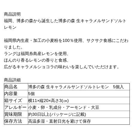
商品説明
福岡、博多の森から誕生した博多の森 生キャラメルサンドソルト
レモン
福岡県内生産・加工の小麦粉を100％使用、サクサク食感にこだわ
りました。
ラングは福岡糸島産レモンを使用、
ほんのり香るレモンの香りと食感、
広がるキャラメルショコラの味わいを楽しんでいただけます。
商品詳細
商品名
博多の森 生キャラメルサンドソルトレモン 5個入
内容量
5個
箱サイズ
横11×縦20×高さ3(㎝)
アレルギー
小麦・卵・乳成分・アーモンド・大豆
賞味期限
約30日以上(パッケージに記載)
保存方法
高温多湿・直射日光を避けて保存