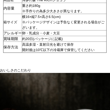
商品名
博多の森 The RICHショコラ
重さ約180g
内容量
※手作りの為多少大きさが異なります。
横16×縦7.5×高さ6.5(cm)
箱サイズ
※パッケージデザインは予告なく変更される場合がご
ざいます。
アレルギー
卵・乳成分・小麦・大豆
賞味期限
約20日(パッケージに記載)
高温多湿・直射日光を避けて保存
保存方法
開封後は10℃以下の冷蔵庫で保管してください
おいしさのこだわり