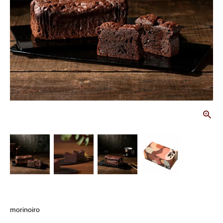
画
morinoiro