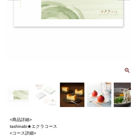
画
<商品詳細>
tashinabi★エクラコース
<コース詳細>