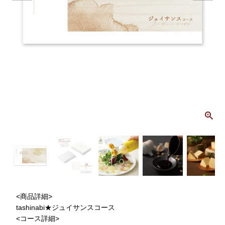
画
<商品詳細>
tashinabi★ジュイサンスコース
<コース詳細>