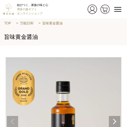
結びつく、家族の味と心
博多の森ギフト
オンラインショップ
TOP
万能日和
旨味黄金醤油
旨味黄金醤油