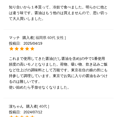
知り合いから１本貰って、冷奴で食べました。明らかに他と
は違う味です。醤油はもう他のは買えませんので、思い切っ
て大人買いしました。
マッチ
購入者
福岡県
60代
女性
投稿日
2025/04/19
これまで使用してきた醤油(だし醤油を含め)の中で1番使用
頻度の高いモノとなりました。荷物、吸い物、炊き込みご飯

など仕上げの調味料として万能です。東京在住の娘の所にも

持参して調理しています。東京でお気に入りの醤油をみつけ
るのは難しいです。

使い始めたら手放せなくなりました。
濵ちゃん
購入者
40代
投稿日
2024/07/12