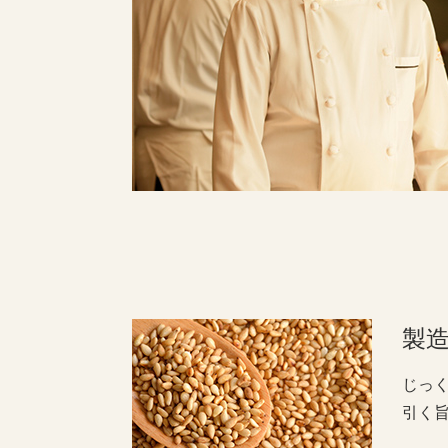
製
じっ
引く