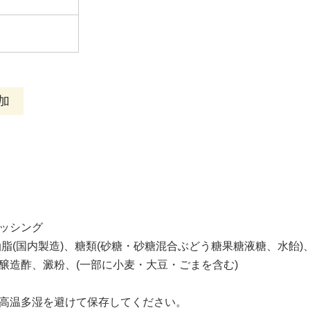
加
ッシング
油脂(国内製造)、糖類(砂糖・砂糖混合ぶどう糖果糖液糖、水飴
醸造酢、澱粉、(一部に小麦・大豆・ごまを含む)
高温多湿を避けて保存してください。