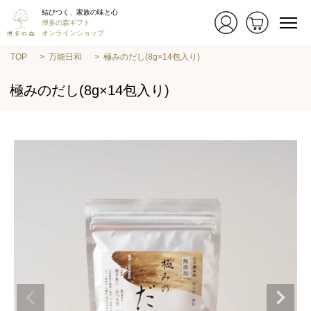
結びつく、家族の味と心
博多の森ギフト
オンラインショップ
TOP
万能日和
極みのだし(8g×14包入り)
極みのだし(8g×14包入り)