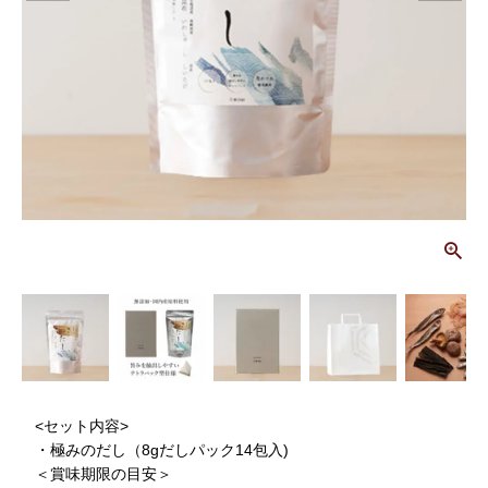
画
<セット内容>
・極みのだし（8gだしパック14包入)
＜賞味期限の目安＞