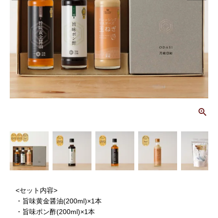
画
<セット内容>
・旨味黄金醤油(200ml)×1本
・旨味ポン酢(200ml)×1本