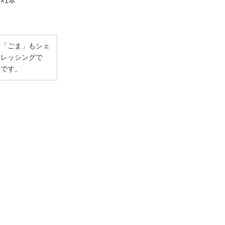
×1本
や「ごま」もシェ
ドレッシングで
めです。