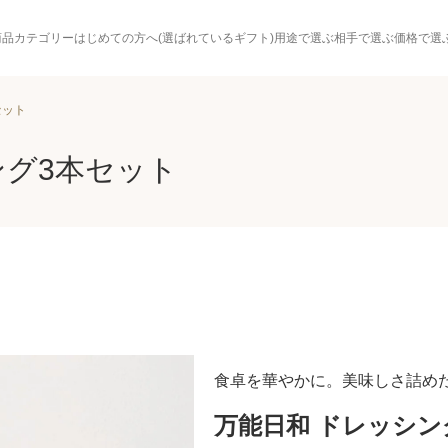
商品カテゴリー
はじめての方へ(選ばれているギフト)
用途で選ぶ
相手で選ぶ
価格で選
セット
ング3本セット
食卓を華やかに。美味しさ詰め
万能日和 ドレッシン