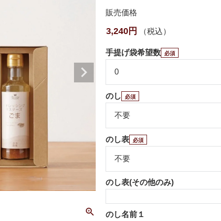
販売価格
3,240
税込
手提げ袋希望数
のし
のし表
のし表(その他のみ)
のし名前１