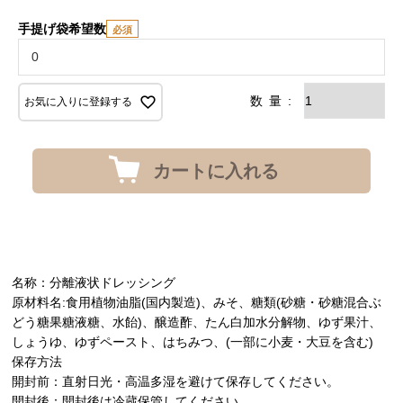
手提げ袋希望数
お気に入りに登録する
カートに入れる
名称：分離液状ドレッシング
原材料名:食用植物油脂(国内製造)、みそ、糖類(砂糖・砂糖混合ぶ
どう糖果糖液糖、水飴)、醸造酢、たん白加水分解物、ゆず果汁、
しょうゆ、ゆずペースト、はちみつ、(一部に小麦・大豆を含む)
保存方法
開封前：直射日光・高温多湿を避けて保存してください。
開封後：開封後は冷蔵保管してください。