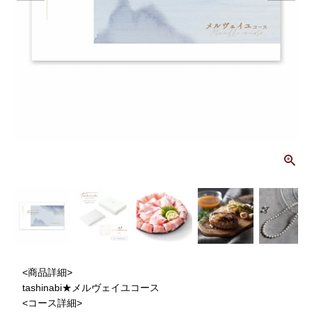
画
<商品詳細>
tashinabi★メルヴェイユコース
<コース詳細>